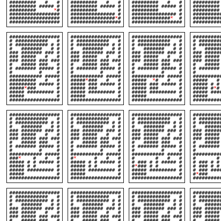
######### # #
######### # #
######### # #
#######
######### ##### #
######### ##### #
######### ##### #
#########
#########
*
#
######### #
######### #
######
#################
############### #
############### #
#########
#################
###############
*
#
#############
*
#
#########
#################
#################
#################
#########
#################
#################
#################
#########
# ########### #
# ########### #
# ########### #
# ######
# ########### # #
# ########### # #
# ########### # #
# #######
# ####### # #
# ####### # #
# ####### # #
# #####
### ####### ### #
### ####### ### #
### ####### ### #
### #####
### ##### # #
### ##### # #
### ##### # #
### ###
### ##### ### ###
### ##### ### ###
### ##### ### ###
### #####
# ##### ### #
# ##### ### #
# ##### ### #
# #####
# ####### ##### #
# ####### ##### #
# ####### ##### #
# #######
# # #
# # #
# # #
# 
########### #####
########### #####
########### #####
#########
######### # #
#####
*
### # #
#####
*
# # #
##### 
######### ##### #
##### ### ##### #
##### ### ##### #
##### # #
#####
*
### #
##### ### #
##### ### #
##### #
*
##### ######### #
##### ######### #
##### ######### #
##### ###
##### #
##### #
##### #
###
#################
#################
#################
#########
#################
#################
#################
#########
# ########### #
# ########### #
# ########### #
# ######
# ########### # #
# ########### # #
# ########### # #
# #######
# ####### # #
# ####### # #
# ####### # #
# #####
### ####### ### #
### ####### ### #
### ####### ### #
### #####
### ##### # #
### ##### # #
### ##### # #
### ###
### ##### ### ###
### ##### ### ###
### ##### ### ###
### #####
# ##### ### #
# ##### ### #
# ##### ### #
# #####
# ####### ##### #
# ####### ##### #
# ####### ##### #
# #######
# # #
# # #
# # #
# 
########### #####
########### #####
########### #####
#########
###
*
# # #
#
*
# # #
# # # #
# #
##### # # ##### #
##### # # ##### #
# ### # # ##### #
# ### # #
##### # # #
##### # # #
#
*
### # # #
# ### 
##### ######### #
##### ######### #
##### ######### #
# ### ###
##### #
##### #
##### #
#
*
##
#################
#################
#################
#########
#################
#################
#################
#########
# ########### #
# ########### #
# ########### #
# ######
# ########### # #
# ########### # #
# ########### # #
# #######
# ####### # #
# ####### # #
# ####### # #
# #####
### ####### ### #
### ####### ### #
### ####### ### #
### #####
### ##### # #
### ##### # #
### ##### # #
### ###
### ##### ### ###
### ##### ### ###
### ##### ### ###
### #####
# ##### ### #
# ##### ### #
# ##### ### #
# #####