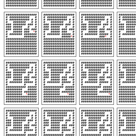
#################
#################
#################
#########
#################
#################
#################
#########
#################
#################
#################
#########
#################
#################
#################
#########
# ########### #
# ########### #
# ########### #
# ######
# ########### # #
# ########### # #
# ########### # #
# #######
# ####### # #
# ####### # #
# ####### # #
# #####
### ####### ### #
### ####### ### #
### ####### ### #
### #####
### ##### # #
### ##### # #
### ##### # #
### ###
### ##### ### ###
### ##### ### ###
### ##### ### ###
### #####
# ##### ###
*
#
# ##### ### #
# ##### ### #
# #####
# ####### #######
# ####### ##### #
# ####### ##### #
# #######
# #######
# #####
*
#
# ###
*
#
# 
#################
#################
#################
#########
#################
#################
#################
#########
#################
#################
#################
#########
#################
#################
#################
#########
#################
#################
#################
#########
#################
#################
#################
#########
#################
#################
#################
#########
#################
#################
#################
#########
# ########### #
# ########### #
# ########### #
# ######
# ########### # #
# ########### # #
# ########### # #
# #######
# ####### # #
# ####### # #
# ####### # #
# #####
### ####### ### #
### ####### ### #
### ####### ### #
### #####
### ##### # #
### ##### # #
### ##### # #
### ###
### ##### ### ###
### ##### ### ###
### ##### ### ###
### #####
# ##### ### #
# ##### ### #
# ##### ### #
# #####
# ####### ##### #
# ####### ##### #
# ####### ##### #
# #######
# # #
# # #
# # #
# 
########### #####
########### #####
########### #####
#########
######### #####
######### #####
######### #####
########
######### #######
######### #######
######### #######
#########
#########
*
#####
#########
*
###
#########
*
#
######
#################
#################
#################
#########
#################
#################
#################
#########
#################
#################
#################
#########
#################
#################
#################
#########
# ########### #
# ########### #
# ########### #
# ######
# ########### # #
# ########### # #
# ########### # #
# #######
# ####### # #
# ####### # #
# ####### # #
# #####
### ####### ### #
### ####### ### #
### ####### ### #
### #####
### ##### # #
### ##### # #
### ##### # #
### ###
### ##### ### ###
### ##### ### ###
### ##### ### ###
### #####
# ##### ### #
# ##### ### #
# ##### ### #
# #####
# ####### ##### #
# ####### ##### #
# ####### ##### #
# #######
# # #
# # #
# # #
# 
########### #####
########### #####
########### #####
#########