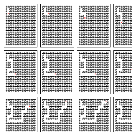
#################
#################
#################
#########
# ###############
# ###############
# ###############
# #######
# ###############
# ###############
# ###############
# #######
#
*
###############
#
*
#############
# #############
# ######
#################
#################
### #############
### #####
#################
#################
###
*
#############
### #####
#################
#################
#################
### #####
#################
#################
#################
###
*
#####
#################
#################
#################
#########
#################
#################
#################
#########
#################
#################
#################
#########
#################
#################
#################
#########
#################
#################
#################
#########
#################
#################
#################
#########
#################
#################
#################
#########
#################
#################
#################
#########
#################
#################
#################
#########
#################
#################
#################
#########
# ###############
# ###############
# ###############
# #######
# ###############
# ###############
# ###############
# #######
# #############
# #############
# #############
# ######
### #############
### #############
### #############
### #####
### #############
### #############
### #############
### #####
### #############
### #############
### #############
### #####
# #############
# #############
# #############
# #####
# ###############
# ###############
# ###############
# #######
#
*
###########
#
*
#########
#
*
#######
# ###
#################
#################
#################
#########
#################
#################
#################
#########
#################
#################
#################
#########
#################
#################
#################
#########
#################
#################
#################
#########
#################
#################
#################
#########
#################
#################
#################
#########
#################
#################
#################
#########
# ###############
# ###########
*
###
# ###########
*
#
# ######
# ###############
# ########### ###
# ########### ###
# #######
# #######
*
###
# ####### ###
# ####### ###
# ####
### ####### #####
### ####### #####
### ####### #####
### #####
### ##### #####
### ##### #####
### ##### #####
### ####
### ##### #######
### ##### #######
### ##### #######
### #####
# ##### #######
# ##### #######
# ##### #######
# ##### 
# ####### #######
# ####### #######
# ####### #######
# #######
# #######
# #######
# #######
# ###
#################
#################
#################
#########
#################
#################
#################
#########
#################
#################
#################
#########
#################
#################
#################
#########