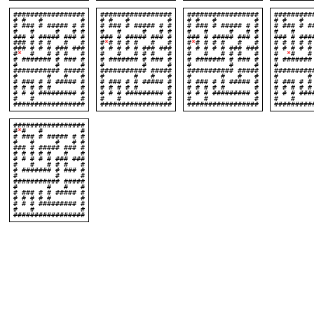
#################
#################
#################
#########
# # # #
# # # #
# # # #
# #
# ### # ##### # #
# ### # ##### # #
# ### # ##### # #
# ### # #
# # # # #
# # # # #
# # # # #
# # #
### # ##### ### #
### # ##### ### #
### # ##### ### #
### # ###
### # # # # #
#
*
# # # # # #
#
*
# # # # # #
# # # #
### # # # ### ###
# # # # # ### ###
# # # # # ### ###
# # # # #
#
*
# # # # #
# # # # # #
# # # # # #
#
*
# #
# ####### # ### #
# ####### # ### #
# ####### # ### #
# #######
# # #
# # #
# # #
# 
########### #####
########### #####
########### #####
#########
# # # #
# # # #
# # # #
# #
# ### # # ##### #
# ### # # ##### #
# ### # # ##### #
# ### # #
# # # # # #
# # # # # #
# # # # # #
# # # 
# # # ######### #
# # # ######### #
# # # ######### #
# # # ###
# # #
# # #
# # #
# 
#################
#################
#################
#########
#################
#
*
# # #
# ### # ##### # #
# # # # #
### # ##### ### #
# # # # # # #
# # # # # ### ###
# # # # # #
# ####### # ### #
# # #
########### #####
# # # #
# ### # # ##### #
# # # # # #
# # # ######### #
# # #
#################