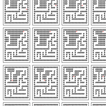
### ####### ### #
### ####### ### #
### ####### ### #
### #####
### ##### # #
### ##### # #
### ##### # #
### ####
### ##### ### ###
### ##### ### ###
### ##### ### ###
### #####
# ##### # # #
# ##### # #
*
#
# ##### # #
*
#
# #####
# ####### # ### #
# ####### # ### #
# ####### # ### #
# #######
# #
*
#
# # #
# # #
# 
########### #####
########### #####
########### #####
#########
# # # #
# # # #
# # # #
# #
# ### # # ##### #
# ### # # ##### #
# ### # # ##### #
# ### # #
# # # # # #
# # # # # #
# # # # # #
# # # 
# # # ######### #
# # # ######### #
# # # ######### #
# # # ###
# # #
# # #
# # #
# 
#################
#################
#################
#########
#################
#################
#################
#########
# ###########
*
#
# #########
*
#
# #######
*
#
# #####
*
# ########### # #
# ########### # #
# ########### # #
# #######
# ####### # #
# ####### # #
# ####### # #
# #####
### ####### ### #
### ####### ### #
### ####### ### #
### #####
### ##### # #
### ##### # #
### ##### # #
### ###
### ##### ### ###
### ##### ### ###
### ##### ### ###
### #####
# ##### # # #
# ##### # # #
# ##### # # #
# #####
# ####### # ### #
# ####### # ### #
# ####### # ### #
# #######
# # #
# # #
# # #
# 
########### #####
########### #####
########### #####
#########
# # # #
# # # #
# # # #
# #
# ### # # ##### #
# ### # # ##### #
# ### # # ##### #
# ### # #
# # # # # #
# # # # # #
# # # # # #
# # # 
# # # ######### #
# # # ######### #
# # # ######### #
# # # ###
# # #
# # #
# # #
# 
#################
#################
#################
#########
#################
#################
#################
#########
# ##### #
# ##### #
# ##### #
# ###
# ##### ##### # #
# ##### ##### # #
# ##### ##### # #
# ##### #
# # ### # #
# # ### # #
# # ### # #
# # ##
### # ##### ### #
### # ##### ### #
### # ##### ### #
### # ###
### # ### # #
### # ### # #
### # #
*
# # #
### # #
*
### # ### ### ###
### # ### ### ###
### # # # ### ###
### # # #
# #
*
### # # #
# #
*
# # # #
# # # # # #
# # # 
# ####### # ### #
# ####### # ### #
# ####### # ### #
# #######
# # #
# # #
# # #
# 
########### #####
########### #####
########### #####
#########
# # # #
# # # #
# # # #
# #
# ### # # ##### #
# ### # # ##### #
# ### # # ##### #
# ### # #
# # # # # #
# # # # # #
# # # # # #
# # # 
# # # ######### #
# # # ######### #
# # # ######### #
# # # ###
# # #
# # #
# # #
# 
#################
#################
#################
#########
#################
#################
#################
#########