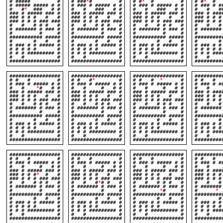
# ##### #
# ###
*
# #
# #
*
# #
# #
*
#
# ##### ##### # #
# ### # ##### # #
# ### # ##### # #
# ### # #
# #
*
### # #
# # ### # #
# # ### # #
# # ##
### # ##### ### #
### # ##### ### #
### # ##### ### #
### # ###
### # # # # #
### # # # # #
### # # # # #
### # #
### # # # ### ###
### # # # ### ###
### # # # ### ###
### # # #
# # # # # #
# # # # # #
# # # # # #
# # # 
# ####### # ### #
# ####### # ### #
# ####### # ### #
# #######
# # #
# # #
# # #
# 
########### #####
########### #####
########### #####
#########
# # # #
# # # #
# # # #
# #
# ### # # ##### #
# ### # # ##### #
# ### # # ##### #
# ### # #
# # # # # #
# # # # # #
# # # # # #
# # # 
# # # ######### #
# # # ######### #
# # # ######### #
# # # ###
# # #
# # #
# # #
# 
#################
#################
#################
#########
#################
#################
#################
#########
# # # #
# # #
*
#
# # #
*
#
# # 
# ### # ##### # #
# ### # ##### # #
# ### # ##### # #
# ### # #
# #
*
# # #
# # # # #
# # # # #
# # #
### # ##### ### #
### # ##### ### #
### # ##### ### #
### # ###
### # # # # #
### # # # # #
### # # # # #
### # #
### # # # ### ###
### # # # ### ###
### # # # ### ###
### # # #
# # # # # #
# # # # # #
# # # # # #
# # # 
# ####### # ### #
# ####### # ### #
# ####### # ### #
# #######
# # #
# # #
# # #
# 
########### #####
########### #####
########### #####
#########
# # # #
# # # #
# # # #
# #
# ### # # ##### #
# ### # # ##### #
# ### # # ##### #
# ### # #
# # # # # #
# # # # # #
# # # # # #
# # # 
# # # ######### #
# # # ######### #
# # # ######### #
# # # ###
# # #
# # #
# # #
# 
#################
#################
#################
#########
#################
#################
#################
#########
# # # #
# # # #
# # # #
# #
# ### # ##### # #
# ### # ##### # #
# ### # ##### # #
# ### # #
# # # # #
# # # # #
# # # # #
# # #
### # ##### ### #
### # ##### ### #
### # ##### ### #
### # ###
### # # #
*
# #
### # # # # #
### # # # # #
### # #
### # # # ### ###
### # # # ### ###
### # # # ### ###
### # # #
# # # # # #
# # #
*
# # #
# # # # # #
# # # 
# ####### # ### #
# ####### # ### #
# ####### # ### #
# #######
# # #
# # #
#
*
# #
#
*
########### #####
########### #####
########### #####
#########
# # # #
# # # #
# # # #
# #
# ### # # ##### #
# ### # # ##### #
# ### # # ##### #
# ### # #
# # # # # #
# # # # # #
# # # # # #
# # # 
# # # ######### #
# # # ######### #
# # # ######### #
# # # ###
# # #
# # #
# # #
# 
#################
#################
#################
#########