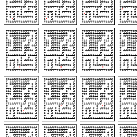
# ####### ##### #
# ####### ##### #
# ####### ##### #
# #######
# # #
# # #
# # #
# 
########### #####
########### #####
########### #####
#########
# # # #
# # # #
# # # #
#
*
# 
# ### # # ##### #
# ### # # ##### #
# ### # # ##### #
# ### # #
# # # # # #
# # # # # #
#
*
# # # # #
# # # 
# # # ######### #
# # # ######### #
# # # ######### #
# # # ###
#
*
# #
#
*
# #
# # #
# 
#################
#################
#################
#########
#################
#################
#################
#########
# ########### #
# ########### #
# ########### #
# ######
# ########### # #
# ########### # #
# ########### # #
# #######
# ####### # #
# ####### # #
# ####### # #
# #####
### ####### ### #
### ####### ### #
### ####### ### #
### #####
### ##### # #
### ##### # #
### ##### # #
### ###
### ##### ### ###
### ##### ### ###
### ##### ### ###
### #####
# ##### ### #
# ##### ### #
# ##### ### #
# #####
# ####### ##### #
# ####### ##### #
# ####### ##### #
# #######
# # #
# # #
# # #
# 
########### #####
########### #####
########### #####
#########
# # # #
# # # #
# # # #
# #
# ### # # ##### #
# ### # # ##### #
# ### # # ##### #
# ### # #
# # # # # #
# # # # # #
# # # # # #
# # # 
# # # ######### #
# # # ######### #
# # # ######### #
# # # ###
# #
*
#
# #
*
#
# #
*
#
# 
#################
#################
#################
#########
#################
#################
#################
#########
# ########### #
# ########### #
# ########### #
# ######
# ########### # #
# ########### # #
# ########### # #
# #######
# ####### # #
# ####### # #
# ####### # #
# #####
### ####### ### #
### ####### ### #
### ####### ### #
### #####
### ##### # #
### ##### # #
### ##### # #
### ###
### ##### ### ###
### ##### ### ###
### ##### ### ###
### #####
# ##### ### #
# ##### ### #
# ##### ### #
# #####
# ####### ##### #
# ####### ##### #
# ####### ##### #
# #######
# # #
# # #
# # #
# 
########### #####
########### #####
########### #####
#########
# # # #
# #
*
# #
# #
*
# #
# #
# ### # # ##### #
# ### # # ##### #
# ### # # ##### #
# ### # #
# # # # #
*
#
# # # # # #
# # # # # #
# # # 
# # # ######### #
# # # ######### #
# # # ######### #
# # # ###
# # #
# # #
# # #
# 
#################
#################
#################
#########
#################
#################
#################
#########
# ########### #
# ########### #
# ########### #
# ######
# ########### # #
# ########### # #
# ########### # #
# #######
# ####### # #
# ####### # #
# ####### # #
# #####